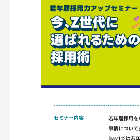
セミナー内容
若年層採用を
事情について
Day1では