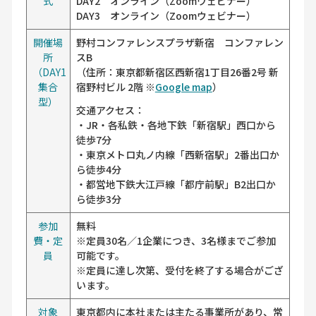
式
DAY2 オンライン（Zoomウェビナー）
DAY3 オンライン（Zoomウェビナー）
開催場
野村コンファレンスプラザ新宿 コンファレン
所
スB
（DAY1
（住所：東京都新宿区西新宿1丁目26番2号 新
集合
宿野村ビル 2階 ※
Google map
）
型）
交通アクセス：
・JR・各私鉄・各地下鉄「新宿駅」西口から
徒歩7分
・東京メトロ丸ノ内線「西新宿駅」2番出口か
ら徒歩4分
・都営地下鉄大江戸線「都庁前駅」B2出口か
ら徒歩3分
参加
無料
費・定
※定員30名／1企業につき、3名様までご参加
員
可能です。
※定員に達し次第、受付を終了する場合がござ
います。
対象
東京都内に本社または主たる事業所があり、常