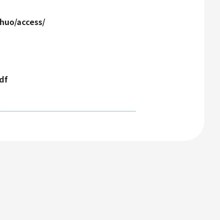
huo/access/
df
ト