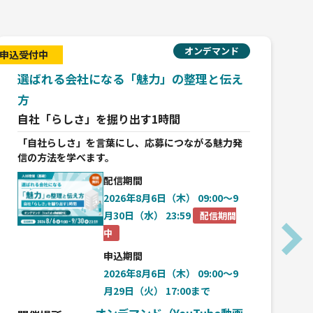
オンデマンド
申込受付中
申込
選ばれる会社になる「魅力」の整理と伝え
方
自社「らしさ」を掘り出す1時間
「自社らしさ」を言葉にし、応募につながる魅力発
信の方法を学べます。
配信期間
2026年8月6日（木） 09:00〜9
月30日（水） 23:59
配信期間
中
申込期間
2026年8月6日（木） 09:00〜9
月29日（火） 17:00まで