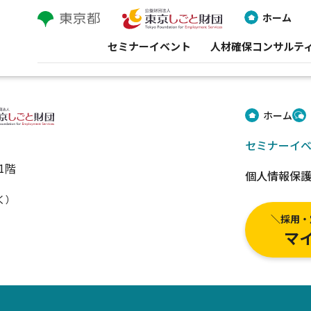
ホーム
セミナーイベント
人材確保コンサルテ
ホーム
セミナーイ
1階
個人情報保
除く）
＼採用・
マ