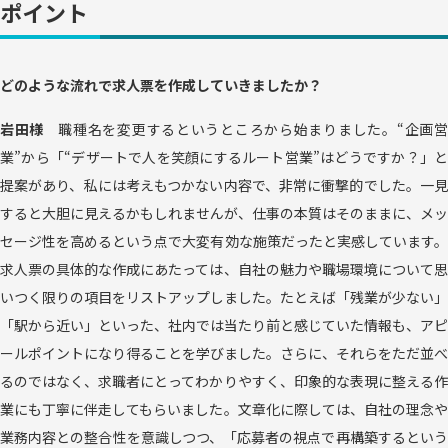
ポイント
どのような流れで求人票を作成していきましたか？
岩田様
職種名を変更するというところから始まりました。“企画
業”から「“デザートで人を笑顔にするルート営業”はどうですか？」と
提案があり、私には考えもつかない内容で、非常に衝撃的でした。一見
すると大胆に見えるかもしれませんが、仕事の本質はそのままに、メッ
セージ性を高めるという点で大変有効な施策だったと実感しています。
求人票の具体的な作成にあたっては、自社の魅力や職場環境について思
いつく限りの項目をリストアップしました。たとえば「残業が少ない」
「駅から近い」といった、社内では当たり前と感じていた情報も、アピ
ールポイントになり得ることを学びました。さらに、それらをただ並べ
るのではなく、求職者にとってわかりやすく、印象的な表現に整える作
業にも丁寧に伴走してもらいました。文章化に際しては、自社の理念や
業務内容との整合性を意識しつつ、「応募者の視点で再構築するという