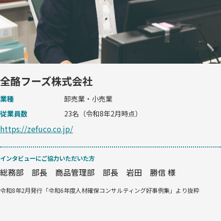
全酪フーズ株式会社
業種
卸売業・小売業
従業員数
23名（令和8年2月時点）
https://zefuco.co.jp/
インタビューにご協力いただいた方
総務部 部長 商品管理部 部長 岩田 勝信 様
令和8年2月発行「令和6年度人材確保コンサルティング好事例集」より抜粋