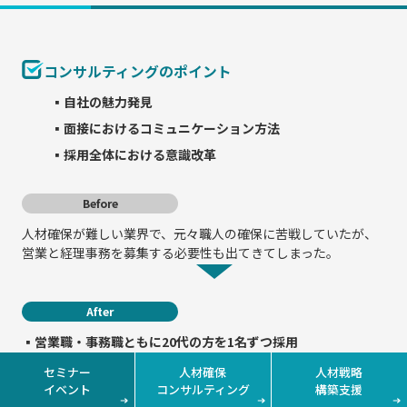
コンサルティングのポイント
▪自社の魅力発見
▪面接におけるコミュニケーション方法
▪採用全体における意識改革
Before
人材確保が難しい業界で、元々職人の確保に苦戦していたが、
営業と経理事務を募集する必要性も出てきてしまった。
After
▪営業職・事務職ともに20代の方を1名ずつ採用
▪自社の強みが発見できたことで、採用活動中も胸を張って事
セミナー
人材確保
人材戦略
業の魅力を伝えることができるようになった
イベント
コンサルティング
構築支援